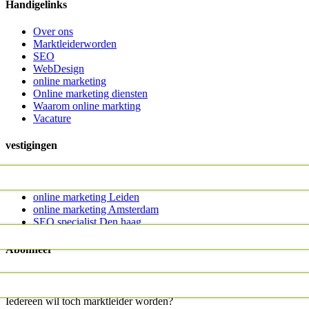
Handigelinks
Over ons
Marktleiderworden
SEO
WebDesign
online marketing
Online marketing diensten
Waarom online markting
Vacature
vestigingen
online marketing Den Haag
online marketing Rotterdam
online marketing Leiden
online marketing Amsterdam
SEO specialist Den haag
Abonneer
MarktLeiderWorden.nl is er voor iedereen. Wij zijn er voor alle
ondernemers: de ZZP’er, het MKB en voor de grote Multinationals.
Iedereen wil toch marktleider worden?