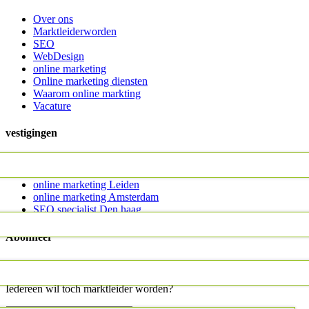
Over ons
Marktleiderworden
SEO
WebDesign
online marketing
Online marketing diensten
Waarom online markting
Vacature
vestigingen
online marketing Den Haag
online marketing Rotterdam
online marketing Leiden
online marketing Amsterdam
SEO specialist Den haag
Abonneer
MarktLeiderWorden.nl is er voor iedereen. Wij zijn er voor alle
ondernemers: de ZZP’er, het MKB en voor de grote Multinationals.
Iedereen wil toch marktleider worden?